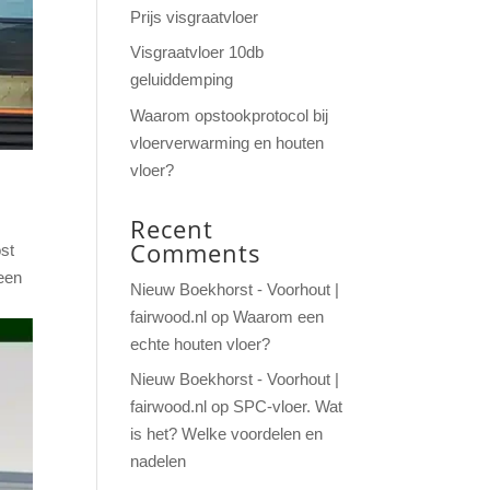
Prijs visgraatvloer
Visgraatvloer 10db
geluiddemping
Waarom opstookprotocol bij
vloerverwarming en houten
vloer?
Recent
Comments
ost
 een
Nieuw Boekhorst - Voorhout |
fairwood.nl
op
Waarom een
echte houten vloer?
Nieuw Boekhorst - Voorhout |
fairwood.nl
op
SPC-vloer. Wat
is het? Welke voordelen en
nadelen